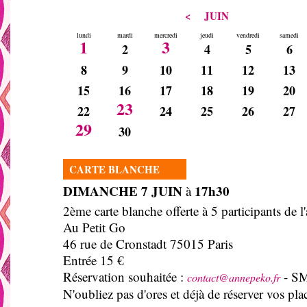
<
JUIN
lundi
mardi
mercredi
jeudi
vendredi
samedi
1
3
2
4
5
6
8
9
10
11
12
13
15
16
17
18
19
20
23
22
24
25
26
27
29
30
CARTE BLANCHE
DIMANCHE 7 JUIN
17h30
à
2ème carte blanche offerte à 5 participants de l'
Au Petit Go
46 rue de Cronstadt 75015 Paris
Entrée 15 €
Réservation souhaitée :
- SM
contact@annepeko.fr
N'oubliez pas d'ores et déjà de réserver vos plac