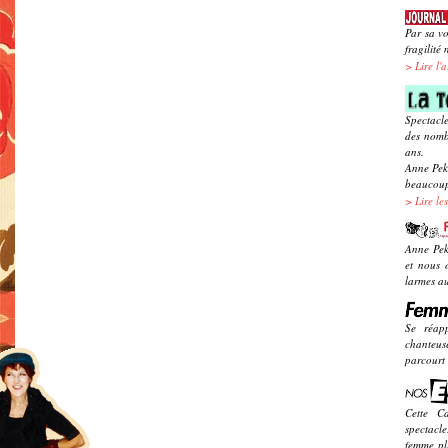
Par sa vo
fragilité
>
Lire l'a
Spectacl
des nomb
ans.
Anne Peko
beaucoup
>
Lire les
Anne Pek
et nous 
larmes au
Se réapp
chanteus
parcourt 
Cette C
spectacle
femme plu