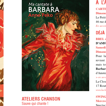
CART
Dimanch
Le Peti
46 rue 
En savoir
BREL 
D'AMS
Samedi
Dimanc
Pour l
revient
mais to
Barbar
d'Amste
> en savo
La Clos
17 Rout
www.laclo
SWING
Mercred
Specta