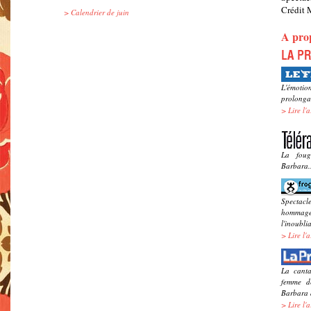
Crédit 
>
Calendrier de juin
A pro
L'émotio
prolonga
>
Lire l'a
La foug
Barbara.
Spectacl
hommage
l'inoubli
>
Lire l'a
La canta
femme de
Barbara 
>
Lire l'a