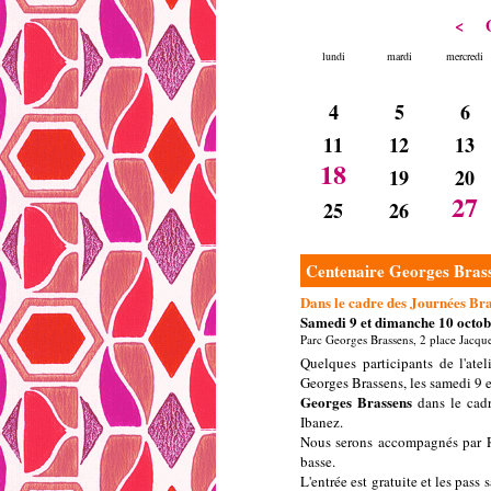
<
O
lundi
mardi
mercredi
4
5
6
11
12
13
18
19
20
27
25
26
Centenaire Georges Bras
Dans le cadre des Journées Br
Samedi 9 et dimanche 10 octob
Parc Georges Brassens, 2 place Jacqu
Quelques participants de l'ate
Georges Brassens, les samedi 9 
Georges Brassens
dans le cad
Ibanez.
Nous serons accompagnés par Ro
basse.
L'entrée est gratuite et les pas