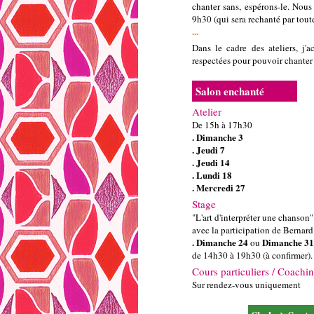
chanter sans, espérons-le. Nous
9h30 (qui sera rechanté par toute
...
Dans le cadre des ateliers, j'a
respectées pour pouvoir chanter
Salon enchanté
Atelier
De 15h à 17h30
. Dimanche 3
. Jeudi 7
. Jeudi 14
. Lundi 18
. Mercredi 27
Stage
"L'art d'interpréter une chanson
avec la participation de Bernar
. Dimanche 24
Dimanche 31
ou
de 14h30 à 19h30 (à confirmer).
Cours particuliers / Coachin
Sur rendez-vous uniquement