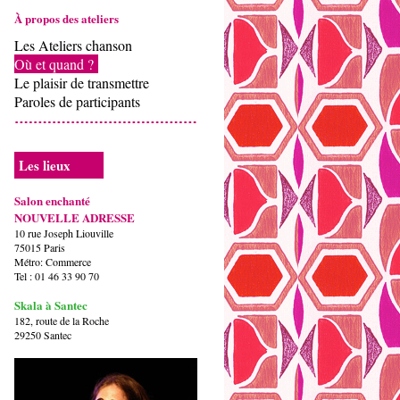
À propos des ateliers
Les Ateliers chanson
Où et quand ?
Le plaisir de transmettre
Paroles de participants
Les lieux
Salon enchanté
NOUVELLE ADRESSE
10 rue Joseph Liouville
75015 Paris
Métro: Commerce
Tel : 01 46 33 90 70
Skala à Santec
182, route de la Roche
29250 Santec