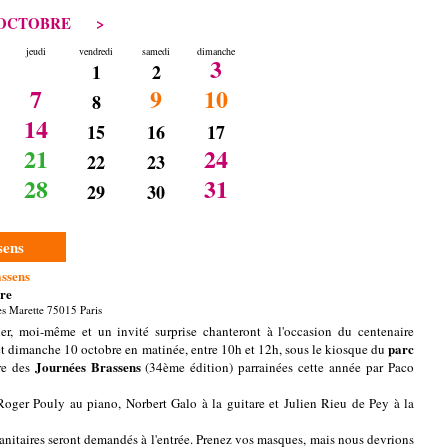
CTOBRE
>
jeudi
vendredi
samedi
dimanche
3
1
2
7
9
10
8
14
15
16
17
21
24
22
23
28
31
29
30
sens
assens
re
es Marette 75015 Paris
lier, moi-même et un invité surprise chanteront à l'occasion du centenaire
parc
et dimanche 10 octobre en matinée, entre 10h et 12h, sous le kiosque du
Journées Brassens
re des
(34ème édition) parrainées cette année par Paco
ger Pouly au piano, Norbert Galo à la guitare et Julien Rieu de Pey à la
s sanitaires seront demandés à l'entrée. Prenez vos masques, mais nous devrions